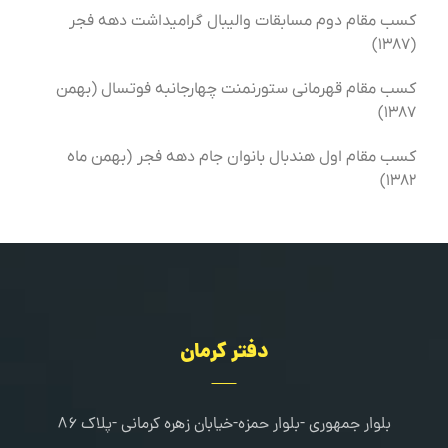
کسب مقام دوم مسابقات والیبال گرامیداشت دهه فجر
(۱۳۸۷)
كسب مقام قهرمانی ستورنمنت چهارجانبه فوتسال (بهمن
۱۳۸۷)
کسب مقام اول هندبال بانوان جام دهه فجر (بهمن ماه
۱۳۸۲)
دفتر کرمان
بلوار جمهوری -بلوار حمزه-خیابان زهره کرمانی -پلاک ۸۶