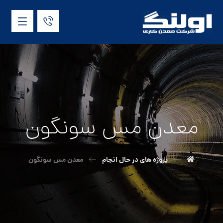
معدن مس سونگون
پروژه های در حال انجام
معدن مس سونگون