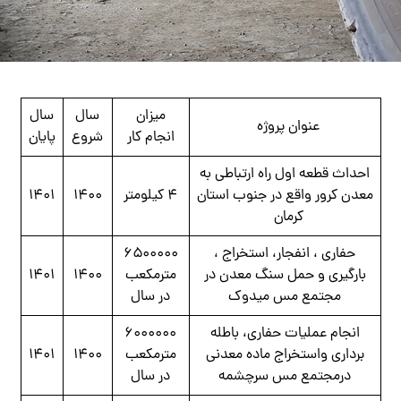
ميزان
سال
سال
عنوان پروژه
انجام كار
شروع
پايان
احداث قطعه اول راه ارتباطی به
معدن کرور واقع در جنوب استان
۴ کیلومتر
۱۴۰۰
۱۴۰۱
کرمان
حفاري ، انفجار، استخراج ،
۶۵۰۰۰۰۰
بارگيري و حمل سنگ معدن در
مترمکعب
۱۴۰۰
۱۴۰۱
مجتمع مس ميدوك
در سال
انجام عمليات حفاري، باطله
۶۰۰۰۰۰۰
برداري واستخراج ماده معدني
مترمکعب
۱۴۰۰
۱۴۰۱
درمجتمع مس سرچشمه
در سال